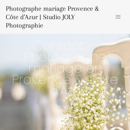
Aller
Mai
Photographe mariage Provence &
au
Men
Côte d’Azur | Studio JOLY
contenu
Photographie
Contact —
Photographe
mariage en
Provence & Côte
d’Azu